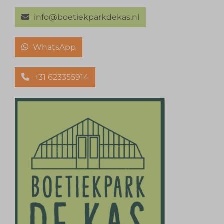
info@boetiekparkdekas.nl
WhatsApp
+31 623355914