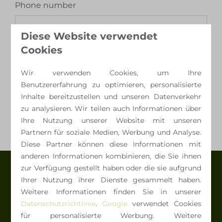
Phone number
Diese Website verwendet
Fragen oder Kommentare
Optional
Cookies
Wir verwenden Cookies, um Ihre
Ja, ich möchte den Newsletter abonnieren
Benutzererfahrung zu optimieren, personalisierte
Inhalte bereitzustellen und unseren Datenverkehr
Nachricht senden
zu analysieren. Wir teilen auch Informationen über
Gesichert durch reCaptcha,
Datenschutzbestimmungen
und
Ihre Nutzung unserer Website mit unseren
Servicebedingungen
gelten.
Partnern für soziale Medien, Werbung und Analyse.
Diese Partner können diese Informationen mit
anderen Informationen kombinieren, die Sie ihnen
zur Verfügung gestellt haben oder die sie aufgrund
Ihrer Nutzung ihrer Dienste gesammelt haben.
Weitere Informationen finden Sie in unserer
Datenschutzrichtlinie
.
Google
verwendet Cookies
für personalisierte Werbung. Weitere