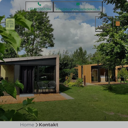
+31 623355914
info@boetiekparkdekas.nl
Menü
Home
Kontakt